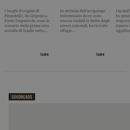
_gat
.garzanti.it
1 minuto
Questo nom
cookie è
I luoghi d’origine di
In un’isola dell’arcipelago
Fin dall
associato a
Pirandello, da Girgenti a
indonesiano dove sono
ha gene
Google
Porto Empedocle, sono lo
ancora visibili le ferite degli
stupore
Universal
scenario delle prime otto
orrori coloniali, ha trovato
Omero l
Analytics,
secondo la
novelle di Scialle nero,…
rifugio…
signifi
documenta
viene utiliz
per limitare
frequenza d
richieste,
limitando l
12,00 €
13,00 €
raccolta di 
su siti ad al
traffico.
current_url
.garzanti.it
Sessione
Questo coo
viene utiliz
per verifica
pagina corr
visualizzata
GOODREADS
_gat_UA-16356920-1
.garzanti.it
1 minuto
Si tratta di
cookie di t
pattern
Qui potrai visualizzare le recensioni di GoodReads.
impostato 
Google
Analytics, i
l'elemento
pattern sul