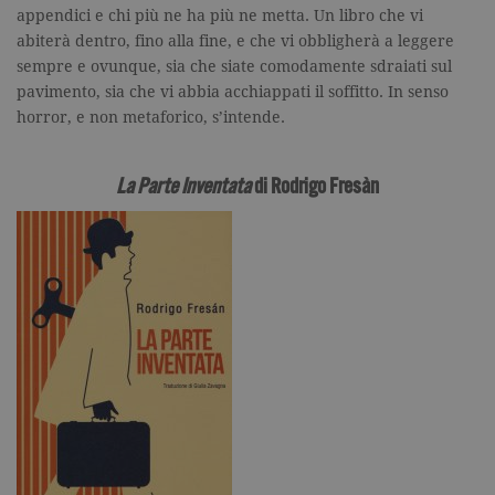
cookie è
appendici e chi più ne ha più ne metta. Un libro che vi
associato a
Google
abiterà dentro, fino alla fine, e che vi obbligherà a leggere
Universal
Analytics, c
sempre e ovunque, sia che siate comodamente sdraiati sul
un
pavimento, sia che vi abbia acchiappati il soffitto. In senso
aggiornam
significativ
horror, e non metaforico, s’intende.
servizio di
analisi più
comuneme
utilizzato d
La Parte Inventata
di Rodrigo Fresàn
Google. Qu
cookie vien
utilizzato p
distinguere
utenti unici
assegnand
numero
generato in
modo casua
come
identificato
del cliente. 
incluso in 
richiesta di
pagina in u
e utilizzato
calcolare i d
visitatori,
sessioni e
campagne p