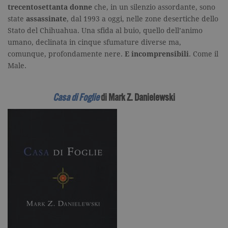
Analytics.
trecentosettanta donne
che, in un silenzio assordante, sono
Memorizza 
state
assassinate
, dal 1993 a oggi, nelle zone desertiche dello
aggiorna u
valore uni
Stato del Chihuahua. Una sfida al buio, quello dell’animo
per ogni pa
umano, declinata in cinque sfumature diverse ma,
visitata e v
utilizzato p
comunque, profondamente nere.
E incomprensibili
. Come il
contare e t
traccia dell
Male.
visualizzazi
pagina.
_gat
.garzanti.it
1 minuto
Questo nom
Casa di Foglie
di Mark Z. Danielewski
cookie è
associato a
Google
Universal
Analytics,
secondo la
documenta
viene utiliz
per limitare
frequenza d
richieste,
limitando l
raccolta di 
su siti ad al
traffico.
current_url
.garzanti.it
Sessione
Questo coo
viene utiliz