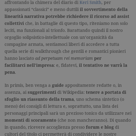
affrontando la chimera del diario di
Keri Smith
, per
appassionati “classici” e meno duttili
il sovvertimento della
linearità narrativa
potrebbe richiedere il ricorso ad assist
collettivi
che, in battaglie di questo tipo, riteniamo non solo
leciti, ma funzionali al trionfo. Barattando quindi il nostro
orgoglio solipsistico-intellettuale con un’organicità da
compagine armata, sentiamoci liberi di accedere a tutta
quella serie di walkthrough che gentili e romantici pionieri
hanno lasciato
ad perpetuam rei memoriam
per
facilitarci
nell’impresa
: e, fidatevi,
il tentativo ne varrà la
pena
.
In primis, ben venga a
guide
appositamente redatte o, in
assenza, ai
suggerimenti
di Wikipedia:
tenere a portata di
sfoglio un riassunto della trama
, uno schema sintetico (o
meno) dei consigli di lettura e, soprattutto, una lista dei
personaggi principali sarà un prezioso tonico da utilizzare nei
momenti di scoramento
(che non mancheranno). Di quando
in quando, ricevere accoglienza presso
forum e blog
di
cultori del titolo ci permetterà di condividere le nostre