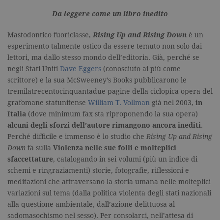
parti.
Da leggere come un libro inedito
sb
.facebook.com
2 anni
Utilizzato
da
Facebook
Mastodontico fuoriclasse,
Rising Up and Rising Down
è un
per fornire
una serie di
esperimento talmente ostico da essere temuto non solo dai
prodotti
pubblicitari
lettori, ma dallo stesso mondo dell’editoria. Già, perché se
come le
negli Stati Uniti
Dave Eggers
(conosciuto ai più come
offerte in
tempo reale
scrittore) e la sua McSweeney’s Books pubblicarono le
di
tremilatrecentocinquantadue pagine della ciclopica opera del
inserzionisti
di terze
grafomane statunitense
William T. Vollman
già nel 2003,
in
parti.
Italia
(dove minimum fax sta riproponendo la sua opera)
spin
.facebook.com
1 giorno
Utilizzato
alcuni degli sforzi dell’autore rimangono ancora inediti
.
da
Facebook
Perché difficile e immenso è lo studio che
Rising Up and Rising
per fornire
una serie di
Down
fa sulla
Violenza nelle sue folli e molteplici
prodotti
sfaccettature
, catalogando in sei volumi (più un indice di
pubblicitari
come le
schemi e ringraziamenti) storie, fotografie, riflessioni e
offerte in
tempo reale
meditazioni che attraversano la storia umana nelle molteplici
di
variazioni sul tema (dalla politica violenta degli stati nazionali
inserzionisti
di terze
alla questione ambientale, dall’azione delittuosa al
parti.
sadomasochismo nel sesso). Per consolarci, nell’attesa di