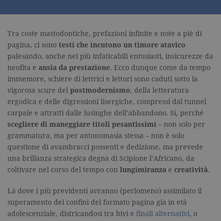
Tra coste mastodontiche, prefazioni infinite e note a piè di
pagina, ci sono
testi che incutono un timore atavico
palesando, anche nei più infaticabili entusiasti, insicurezze da
neofita e
ansia da prestazione
. Ecco dunque come da tempo
immemore, schiere di lettrici e lettori sono caduti sotto la
vigorosa scure del
postmodernismo
, della letteratura
ergodica e delle digressioni lisergiche, compressi dal tunnel
carpale e attratti dalle lusinghe dell’abbandono. Sì, perché
scegliere di maneggiare titoli pesantissimi
– non solo per
grammatura, ma per antonomasia stessa – non è solo
questione di avambracci possenti e dedizione, ma prevede
una brillanza strategica degna di Scipione l’Africano, da
coltivare nel corso del tempo con
lungimiranza
e
creatività
.
Là dove i più previdenti avranno (perlomeno) assimilato il
superamento dei confini del formato pagina già in età
adolescenziale, districandosi tra bivi e
finali alternativi
, o