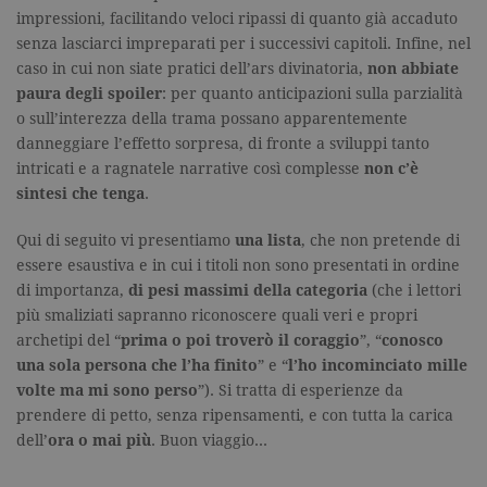
impressioni, facilitando veloci ripassi di quanto già accaduto
senza lasciarci impreparati per i successivi capitoli. Infine, nel
caso in cui non siate pratici dell’ars divinatoria,
non abbiate
paura degli spoiler
: per quanto anticipazioni sulla parzialità
o sull’interezza della trama possano apparentemente
danneggiare l’effetto sorpresa, di fronte a sviluppi tanto
intricati e a ragnatele narrative così complesse
non c’è
sintesi che tenga
.
Qui di seguito vi presentiamo
una lista
, che non pretende di
essere esaustiva e in cui i titoli non sono presentati in ordine
di importanza,
di pesi massimi della categoria
(che i lettori
più smaliziati sapranno riconoscere quali veri e propri
archetipi del “
prima o poi troverò il coraggio
”, “
conosco
una sola persona che l’ha finito
” e “
l’ho incominciato mille
volte ma mi sono perso
”). Si tratta di esperienze da
prendere di petto, senza ripensamenti, e con tutta la carica
dell’
ora o mai più
. Buon viaggio…