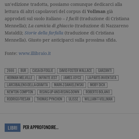
wd
.facebook.com
7 giorni
Utilizzato
un’edizione tradotta, possiamo comunque dedicarci alla
da
Facebook
lettura di altri capolavori del corpus di
Vollman
già
per fornire
approdati sul suolo italiano –
I fucili
(traduzione di Cristiana
una serie di
prodotti
Mennella);
La camicia di ghiaccio
(traduzione di Nazzareno
pubblicitari
come le
Mataldi);
Storie della farfalla
(traduzione di Cristiana
offerte in
Mennella). Giusto per anticiparci sulla prossima sfida.
tempo reale
di
inserzionisti
Fonte:
www.illibraio.it
di terze
parti.
2666
BUR
CASA-DI-FOGLIE
DAVID FOSTER WALLACE
GARZANTI
HERMAN MELVILLE
INFINITE JEST
JAMES JOYCE
LA-PARTE-INVENTATA
LARCOBALENO-DELLA-GRAVITA
MARK-Z-DANIELEWSKI
MOBY DICK
NEWTON COMPTON
RISING-UP-AND-RISING-DOWN
ROBERTO BOLANO
RODRIGO-FRESAN
THOMAS PYNCHON
ULISSE
WILLIAM-T-VOLLMAN
PER APPROFONDIRE…
LIBRI