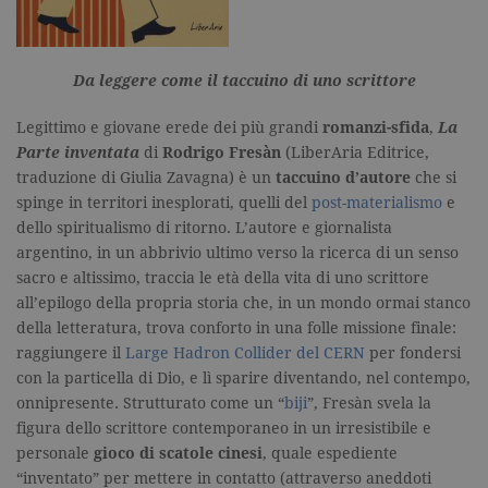
rapporti di
analisi dei si
CookieScriptConsent
.garzanti.it
1 mese
Questo coo
viene utiliz
Da leggere come il taccuino di uno scrittore
dal servizio
Cookie-
Script.com 
ricordare le
Legittimo e giovane erede dei più grandi
romanzi-sfida
,
La
preferenze 
Parte inventata
di
Rodrigo Fresàn
(LiberAria Editrice,
consenso s
cookie dei
traduzione di Giulia Zavagna) è un
taccuino d’autore
che si
visitatori. È
spinge in territori inesplorati, quelli del
post-materialismo
e
necessario c
banner dei
dello spiritualismo di ritorno. L’autore e giornalista
cookie di
Cookie-
argentino, in un abbrivio ultimo verso la ricerca di un senso
Script.com
sacro e altissimo, traccia le età della vita di uno scrittore
funzioni
correttamen
all’epilogo della propria storia che, in un mondo ormai stanco
della letteratura, trova conforto in una folle missione finale:
raggiungere il
Large Hadron Collider del CERN
per fondersi
con la particella di Dio, e lì sparire diventando, nel contempo,
onnipresente. Strutturato come un “
biji
”, Fresàn svela la
figura dello scrittore contemporaneo in un irresistibile e
Nome
Dominio
Scadenza
Descrizione
personale
gioco di scatole cinesi
, quale espediente
“inventato” per mettere in contatto (attraverso aneddoti
datr
.facebook.com
2 anni
Utilizzato da