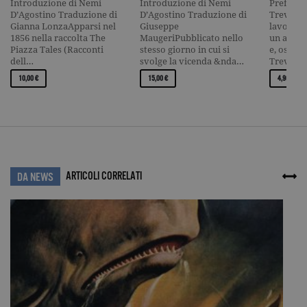
Introduzione di Nemi
Introduzione di Nemi
Prefazio
D’Agostino Traduzione di
D’Agostino Traduzione di
TreviIl 
Gianna LonzaApparsi nel
Giuseppe
lavora c
1856 nella raccolta The
MaugeriPubblicato nello
un avvoc
Piazza Tales (Racconti
stesso giorno in cui si
e, osser
dell…
svolge la vicenda &nda…
Trevi…
10,00 €
15,00 €
4,90 €
ARTICOLI CORRELATI
DA NEWS