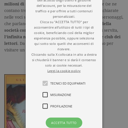
milioni di storie
, nascoste tra le innumerevoli note (se ne
dell'account, per la misurazione del
contano trecentottantotto, alcune lunghissime) e dichiarate
traffico e per offrire a tutti contenuti
personalizzati.
nelle voci sovrapposte dei colorati (e drammatici) personaggi,
Clicca su "ACCETTA TUTTO" per
che parlano
il linguaggio asincrono e dissociato della
acconsentire all'utilizzo di tutti i tipi di
società contemporanea
. E se l’urban legend è così servita,
cookie, beneficiando così della miglior
l’infinita narrazione prosegue in loop su forum e club dei
esperienza possibile, oppure seleziona
qui sotto solo quelli che acconsenti di
lettori
. Da frequentare assolutamente, quantomeno per
ricevere.
visitare un universo parallelo.
Cliccando sulla X collocata in alto a destra
si chiuderà il banner e si darà il consenso
solo ai cookie necessari.
2666
di
Roberto Bolaño
Leggi la cookie policy
TECNICI ED EQUIPARATI
MISURAZIONE
PROFILAZIONE
ACCETTA TUTTO