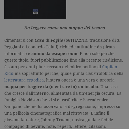
per verifica
pagina corr
visualizzata
_gat_UA-16356920-1
.garzanti.it
1 minuto
Si tratta di
cookie di t
pattern
Da leggere come una mappa del tesoro
impostato 
Google
Analytics, i
Cimentarsi con
Casa di Foglie
(66THA2ND, traduzione di S.
l'elemento
pattern sul
Reggiani e Leonardo Taiuti) richiede attitudine da pirata
nome contie
numero
informatico e
animo da escape room
. E non solo perché
identificati
questo titolo, fuori pubblicazione fino alla recente riedizione,
univoco
dell'accoun
è stato per anni più ricercato del mitico bottino di
Capitan
del sito We
cui si riferis
Kidd
ma soprattutto perché, quale punta claustrofobica della
una variazi
letteratura ergodica
, l’intera opera è una vera e propria
del cookie 
che viene
mappa per fuggire da (o entrare in) un incubo
. Una casa
utilizzato p
che cresce dall’interno, alimentata da un’energia oscura. La
limitare la
quantità di 
famiglia Navidson che vi si è trasferita e l’accademico
registrati d
Google su si
Zampanò che ne ha osservato la disgregazione, impressa su
Web ad alt
una pellicola cinematografica mai ritrovata. E infine il
volume di
traffico.
giovane tatuatore, Johnny Truant, nostra guida e fedele
_ga
.garzanti.it
2 anni
Questo nom
compagno di bevute, note, reperti, lettere, citazioni,