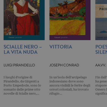
Universal
Analytics,
secondo la
documenta
viene utiliz
per limitare
frequenza d
richieste,
limitando l
raccolta di 
su siti ad al
traffico.
SCIALLE NERO –
VITTORIA
POES
current_url
.garzanti.it
Sessione
Questo coo
viene utiliz
LA VITA NUDA
SILE
per verifica
pagina corr
visualizzata
LUIGI PIRANDELLO
JOSEPH CONRAD
AA.VV.
_gat_UA-16356920-1
.garzanti.it
1 minuto
Si tratta di
cookie di t
pattern
impostato 
I luoghi d’origine di
In un’isola dell’arcipelago
Fin dall
Google
Pirandello, da Girgenti a
indonesiano dove sono
ha gene
Analytics, i
Porto Empedocle, sono lo
ancora visibili le ferite degli
stupore
l'elemento
scenario delle prime otto
orrori coloniali, ha trovato
Omero l
pattern sul
nome contie
novelle di Scialle nero,…
rifugio…
signifi
numero
identificati
univoco
dell'accoun