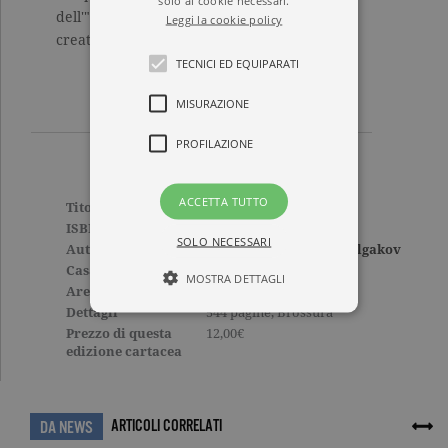
dell'"uomo nuovo”, soffoca la libertà e la
Leggi la cookie policy
creatività.
TECNICI ED EQUIPARATI
MISURAZIONE
PROFILAZIONE
ACCETTA TUTTO
Titolo
Il Maestro e Margherita
ISBN
9788811021711
SOLO NECESSARI
Autore
Michail Afanas'evič Bulgakov
Casa Editrice
GARZANTI
MOSTRA DETTAGLI
Aree tematiche
Grandi classici
Dettagli
544 pagine, Brossura
Prezzo di questa
12,00€
edizione cartacea
Tecnici ed equiparati
Misurazione
Profilazione
I cookie tecnici sono strettamente
ARTICOLI CORRELATI
DA NEWS
necessari, consentono la funzionalità