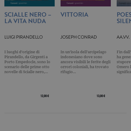
utilizzato p
contare e t
traccia dell
SCIALLE NERO –
VITTORIA
POES
visualizzazi
pagina.
LA VITA NUDA
SILE
_gat
.garzanti.it
1 minuto
Questo nom
cookie è
associato a
LUIGI PIRANDELLO
JOSEPH CONRAD
AA.VV.
Google
Universal
Analytics,
secondo la
I luoghi d’origine di
In un’isola dell’arcipelago
Fin dall
documenta
Pirandello, da Girgenti a
indonesiano dove sono
ha gene
viene utiliz
Porto Empedocle, sono lo
ancora visibili le ferite degli
stupore
per limitare
scenario delle prime otto
orrori coloniali, ha trovato
Omero l
frequenza d
richieste,
novelle di Scialle nero,…
rifugio…
signifi
limitando l
raccolta di 
su siti ad al
traffico.
current_url
.garzanti.it
Sessione
Questo coo
12,00 €
13,00 €
viene utiliz
per verifica
pagina corr
visualizzata
_gat_UA-16356920-1
.garzanti.it
1 minuto
Si tratta di
cookie di t
pattern