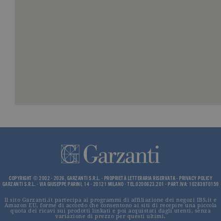
numero
identificati
univoco
dell'accoun
del sito We
cui si riferis
una variazi
del cookie 
che viene
utilizzato p
limitare la
quantità di 
registrati d
Google su si
Web ad alt
volume di
traffico.
_ga
.garzanti.it
2 anni
Questo nom
cookie è
associato a
Google
Universal
Analytics, c
un
aggiornam
COPYRIGHT © 2002 - 2026, GARZANTI S.R.L. - PROPRIETÀ LETTERARIA RISERVATA -
PRIVACY POLICY
significativ
GARZANTI S.R.L. - VIA GIUSEPPE PARINI, 14 - 20121 MILANO - TEL.0200623.201 - PART.IVA: 10283970159
servizio di
analisi più
Il sito Garzanti.it partecipa ai programmi di affiliazione dei negozi IBS.it e
comuneme
Amazon EU, forme di accordo che consentono ai siti di recepire una piccola
utilizzato d
quota dei ricavi sui prodotti linkati e poi acquistati dagli utenti, senza
Google. Qu
variazione di prezzo per questi ultimi.