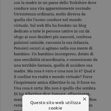
con la madre in un paese dello Yorkshire dove
conduce una vita apparentemente normale.
Un'esistenza ordinaria, molto diversa da
quella che l'uomo conduce nel mondo
virtuale. Sul web Blu ha fondato un blog
dedicato a tutte le persone cattive in cui dà
sfogo ai suoi desideri più nascosti, confessa
pulsioni omicide, racconta la sua infanzia.
Pensieri oscuri si agitano nella sua mente di
bambino. Un bambino incompreso, dotato di
una sensibilità straordinaria, e ossessionato da
una terribile fantasia, quella di uccidere sua
madre. Ma cosa è vero e cosa non lo è? Qual è
il confine tra realtà e mondo virtuale? Forse
l'inquietante amica Albertine lo sa. O forse no.
Una cosa è certa: Blu non è quello che sembra.
Di lui Albertine dice: loquace, affascinante,
×
manipolatore. Ma allora chi è veramente? Non
Questo sito web utilizza
resta che scavare nel vero passato di Blu, un
cookie