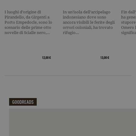
traffico.
current_url
.garzanti.it
Sessione
Questo coo
I luoghi d’origine di
In un’isola dell’arcipelago
Fin dall
viene utiliz
Pirandello, da Girgenti a
indonesiano dove sono
ha gene
per verifica
Porto Empedocle, sono lo
ancora visibili le ferite degli
stupore
pagina corr
scenario delle prime otto
orrori coloniali, ha trovato
Omero l
visualizzata
novelle di Scialle nero,…
rifugio…
signifi
_gat_UA-16356920-1
.garzanti.it
1 minuto
Si tratta di
cookie di t
pattern
impostato 
Google
Analytics, i
12,00 €
13,00 €
l'elemento
pattern sul
nome contie
numero
identificati
univoco
dell'accoun
del sito We
cui si riferis
una variazi
GOODREADS
del cookie 
che viene
utilizzato p
Qui potrai visualizzare le recensioni di GoodReads.
limitare la
quantità di 
registrati d
Google su si
Web ad alt