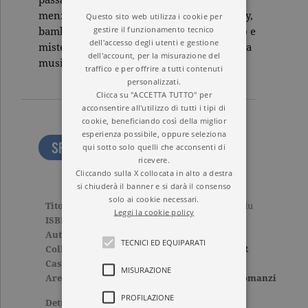
passato oscuro, un passato di rivalità e
menzogne, segnato dalla presenza di Emily,
Questo sito web utilizza i cookie per
gestire il funzionamento tecnico
bambina prodigio dotata di un dono unico e
dell'accesso degli utenti e gestione
misterioso, quello di ascoltare i colori della
dell'account, per la misurazione del
musica...
traffico e per offrire a tutti contenuti
personalizzati.
Clicca su "ACCETTA TUTTO" per
acconsentire all'utilizzo di tutti i tipi di
cookie, beneficiando così della miglior
esperienza possibile, oppure seleziona
SFOGLIA LE PRIME PAGINE
qui sotto solo quelli che acconsenti di
ricevere.
Cliccando sulla X collocata in alto a destra
si chiuderà il banner e si darà il consenso
solo ai cookie necessari.
Titolo
Il ragazzo con gli occhi blu
Leggi la cookie policy
ISBN
9788811682141
Autore
Joanne Harris
TECNICI ED EQUIPARATI
Collana
ELEFANTI BEST SELLER
Casa Editrice
GARZANTI
MISURAZIONE
Aree tematiche
Narrativa straniera
,
Romanzi
d'amore
,
Tascabili
PROFILAZIONE
Dettagli
445 pagine, Brossura