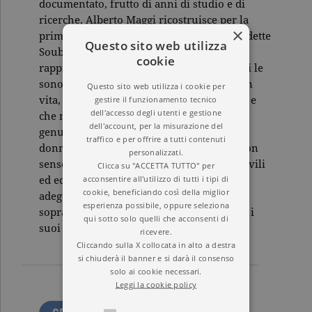
documentato, frutto di anni di studio e di
ricerche, Alberto Maggi ricostruisce per la
×
prima volta un ritratto autentico di Bernadette
Questo sito web utilizza
Soubirous, liberandola dalle false
cookie
rappresentazioni angelicate che negli anni le
sono state costruite addosso – lei ancora in
Questo sito web utilizza i cookie per
gestire il funzionamento tecnico
vita, rinchiusa nel monastero di Nevers –, e
dell'accesso degli utenti e gestione
che ne hanno soffocato la sorprendente
dell'account, per la misurazione del
genuinità. A emergere è così una giovane
traffico e per offrire a tutti contenuti
donna ribelle, che forte del suo solido buon
personalizzati.
senso è capa - ce di opporsi alle autorità civili
Clicca su "ACCETTA TUTTO" per
acconsentire all'utilizzo di tutti i tipi di
ed ecclesiastiche, ostinata nel non volersi
cookie, beneficiando così della miglior
adeguare al conformismo religioso e
esperienza possibile, oppure seleziona
soprattutto decisa nel difendere con forza i
qui sotto solo quelli che acconsenti di
suoi spazi di libertà.
ricevere.
Cliccando sulla X collocata in alto a destra
si chiuderà il banner e si darà il consenso
solo ai cookie necessari.
Leggi la cookie policy