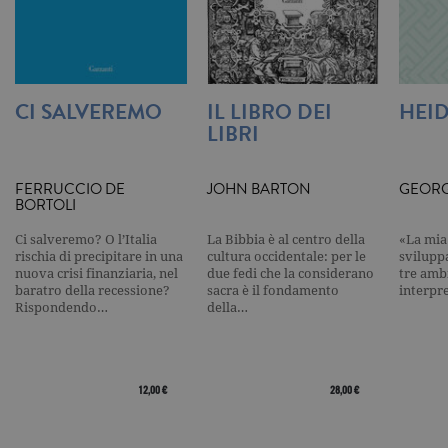
viene utiliz
per limitare
frequenza d
richieste,
limitando l
raccolta di 
su siti ad al
CI SALVEREMO
IL LIBRO DEI
HEI
traffico.
LIBRI
current_url
.garzanti.it
Sessione
Questo coo
viene utiliz
per verifica
pagina corr
FERRUCCIO DE
JOHN BARTON
GEORG
visualizzata
BORTOLI
_gat_UA-16356920-1
.garzanti.it
1 minuto
Si tratta di
cookie di t
Ci salveremo? O l’Italia
La Bibbia è al centro della
«La mia 
pattern
rischia di precipitare in una
cultura occidentale: per le
svilupp
impostato 
nuova crisi finanziaria, nel
due fedi che la considerano
tre ambi
Google
baratro della recessione?
sacra è il fondamento
Analytics, i
interpr
l'elemento
Rispondendo…
della…
pattern sul
nome contie
numero
identificati
univoco
dell'accoun
12,00 €
28,00 €
del sito We
cui si riferis
una variazi
del cookie 