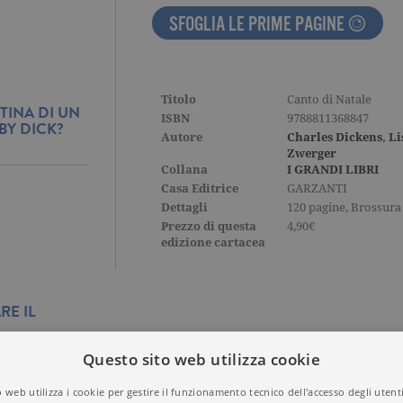
SFOGLIA LE PRIME PAGINE
Titolo
Canto di Natale
TINA DI UN
ISBN
9788811368847
BY DICK?
Autore
Charles Dickens
,
Li
Zwerger
Collana
I GRANDI LIBRI
Casa Editrice
GARZANTI
Dettagli
120 pagine, Brossura
Prezzo di questa
4,90€
edizione cartacea
RE IL
Questo sito web utilizza cookie
 web utilizza i cookie per gestire il funzionamento tecnico dell'accesso degli utent