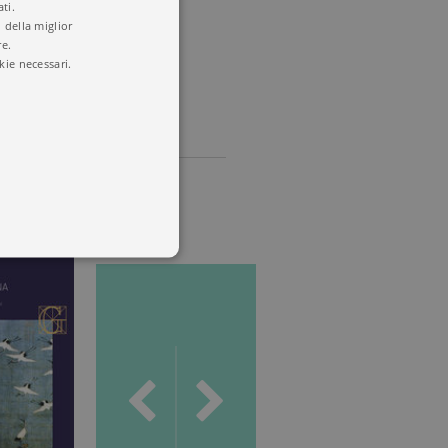
ti.
 della miglior
re.
kie necessari.
 utenti e la gestione
delle condizioni previste dal
ggiorna un valore univoco
accia delle visualizzazioni