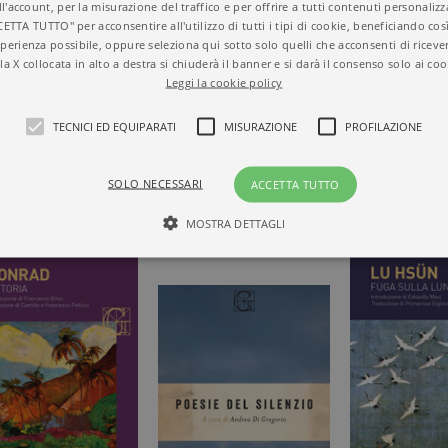
ll'account, per la misurazione del traffico e per offrire a tutti contenuti personalizza
CETTA TUTTO" per acconsentire all'utilizzo di tutti i tipi di cookie, beneficiando così
perienza possibile, oppure seleziona qui sotto solo quelli che acconsenti di riceve
la X collocata in alto a destra si chiuderà il banner e si darà il consenso solo ai coo
Leggi la cookie policy
 NATALE A
TECNICI ED EQUIPARATI
MISURAZIONE
PROFILAZIONE
SOLO NECESSARI
ACCETTA TUTTO
MOSTRA DETTAGLI
Tecnici ed equiparati
Misurazione
Profilazione
mente necessari, consentono la funzionalità del sito Web principale come l'accesso degli
 può essere utilizzato correttamente senza i cookie strettamente necessari. Col rispetto 
sono equiparati ai tecnici e dunque non necessitano del consenso.
minio
Scadenza
Descrizione
rzanti.it
1 giorno
Questo cookie è impostato da Google Analytics. Memorizza e a
per ogni pagina visitata e viene utilizzato per contare e tenere tr