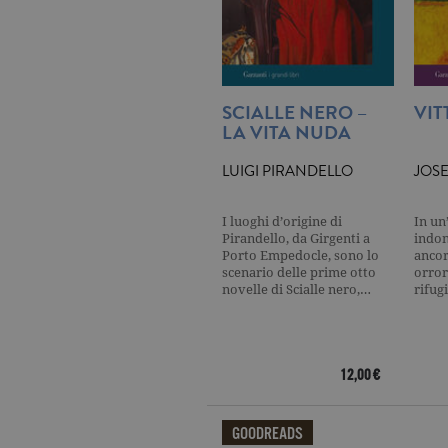
_gat
.ga
current_url
.ga
SCIALLE NERO –
VIT
_gat_UA-16356920-1
.ga
LA VITA NUDA
LUIGI PIRANDELLO
JOS
_ga
.ga
I luoghi d’origine di
In un
Pirandello, da Girgenti a
indo
Porto Empedocle, sono lo
ancora
scenario delle prime otto
orror
novelle di Scialle nero,…
rifug
CookieScriptConsent
.ga
12,00 €
Nome
Dominio
Nome
Dominio
datr
.facebook.com
GOODREADS
_fbp
.garzanti.it