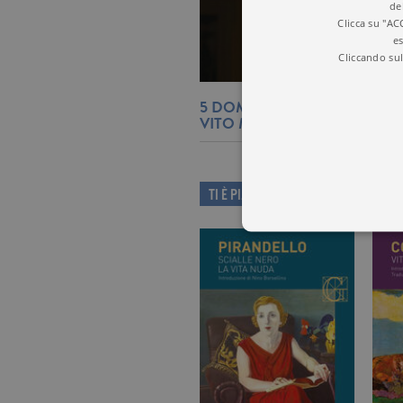
de
Clicca su "AC
es
Cliccando sul
5 DOMANDE SUL SENSO DEL
VITO MANCUSO
TI È PIACIUTO QUESTO LIBRO?
I cookie tecnici sono stretta
dell'account. Il sito Web non
Garante, i cookie analitici 
Nome
Do
_gid
.ga