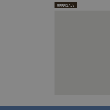
_fbp
.garzanti.it
GOODREADS
locale
.facebook.com
oo
.facebook.com
Qui potrai visualizzare le recensi
sb
.facebook.com
spin
.facebook.com
wd
.facebook.com