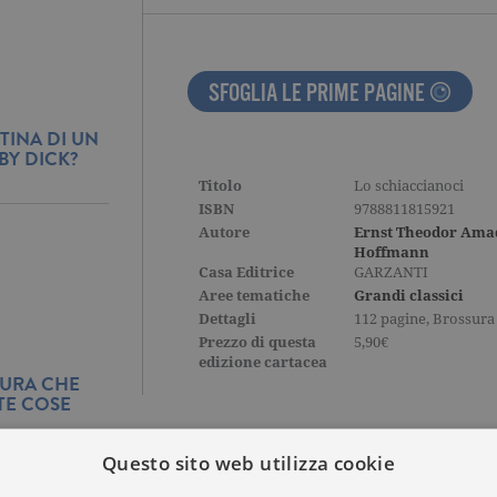
SFOGLIA LE PRIME PAGINE
TINA DI UN
BY DICK?
Titolo
Lo schiaccianoci
ISBN
9788811815921
Autore
Ernst Theodor Ama
Hoffmann
Casa Editrice
GARZANTI
Aree tematiche
Grandi classici
Dettagli
112 pagine, Brossura
Prezzo di questa
5,90€
edizione cartacea
TURA CHE
TE COSE
Questo sito web utilizza cookie