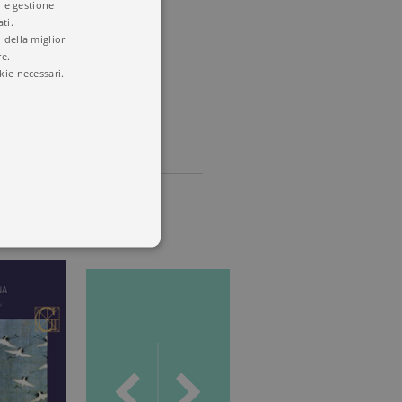
i e gestione
ti.
 della miglior
re.
kie necessari.
 utenti e la gestione
delle condizioni previste dal
ggiorna un valore univoco