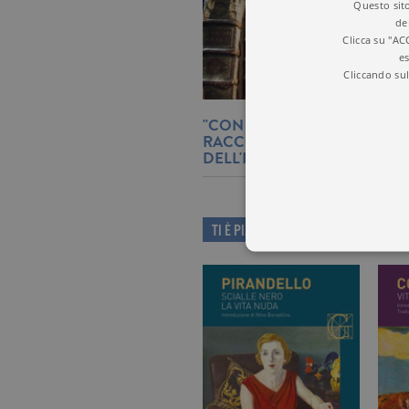
Questo sito
de
Clicca su "AC
es
Cliccando sul
"CON OVIDIO": NICOLA GA
RACCONTA IL GRANDE POET
DELL'IMPORTANZA DEI CLAS
TI È PIACIUTO QUESTO LIBRO?
I cookie tecnici sono stretta
dell'account. Il sito Web non
Garante, i cookie analitici 
Nome
Do
_gid
.ga