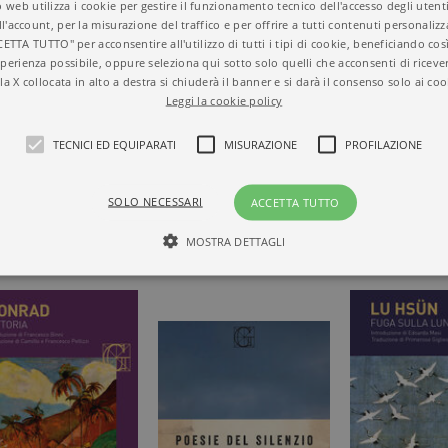
 web utilizza i cookie per gestire il funzionamento tecnico dell'accesso degli utent
ll'account, per la misurazione del traffico e per offrire a tutti contenuti personalizza
CETTA TUTTO" per acconsentire all'utilizzo di tutti i tipi di cookie, beneficiando così
perienza possibile, oppure seleziona qui sotto solo quelli che acconsenti di riceve
la X collocata in alto a destra si chiuderà il banner e si darà il consenso solo ai coo
Leggi la cookie policy
RDINI
TECNICI ED EQUIPARATI
MISURAZIONE
PROFILAZIONE
A E PARLA
SICI
SOLO NECESSARI
ACCETTA TUTTO
MOSTRA DETTAGLI
Tecnici ed equiparati
Misurazione
Profilazione
mente necessari, consentono la funzionalità del sito Web principale come l'accesso degli
 può essere utilizzato correttamente senza i cookie strettamente necessari. Col rispetto 
sono equiparati ai tecnici e dunque non necessitano del consenso.
minio
Scadenza
Descrizione
rzanti.it
1 giorno
Questo cookie è impostato da Google Analytics. Memorizza e a