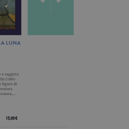
accia delle visualizzazioni
, secondo la
ichieste, limitando la
isualizzata.
ics, in cui l'elemento
LA LUNA
IL MESTIERE DI
DONA FLOR E I
'account o del sito Web a
VIVERE
SUOI DUE MARITI
ato per limitare la quantità
.
CESARE PAVESE
JORGE AMADO
s, che è un aggiornamento
 da Google. Questo cookie
umero generato in modo
a di pagina in un sito e
 e saggista
Documento inconsueto e
Dona Flor e i suoi due
r i rapporti di analisi dei
sün (1881-
dalla fisionomia enigmatica,
mariti è uno dei capolavor
e figure di
galleria di trappole e
di Jorge Amado: la
teratura
interdetti, Il mestiere di
ricchezza verbale, la
r ricordare le preferenze di
i cookie di Cookie-
oranea,…
vivere si presenta come…
perfetta architettura
narrativa,…
15,00 €
16,00 €
22,00 €
si dispositivi.