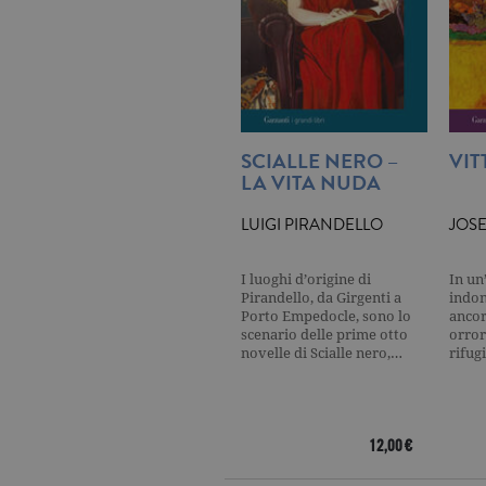
_gat
.ga
current_url
.ga
_gat_UA-16356920-1
.ga
SCIALLE NERO –
VIT
LA VITA NUDA
LUIGI PIRANDELLO
JOS
_ga
.ga
I luoghi d’origine di
In un
Pirandello, da Girgenti a
indo
Porto Empedocle, sono lo
ancora
scenario delle prime otto
orror
CookieScriptConsent
.ga
novelle di Scialle nero,…
rifug
12,00 €
Nome
Dominio
Nome
Dominio
datr
.facebook.com