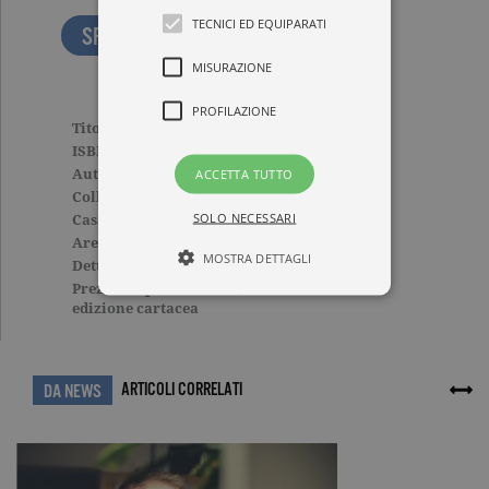
TECNICI ED EQUIPARATI
SFOGLIA LE PRIME PAGINE
MISURAZIONE
PROFILAZIONE
Titolo
Don’t Worry
ISBN
9788811603566
ACCETTA TUTTO
Autore
John Callahan
Collana
SAGGI
SOLO NECESSARI
Casa Editrice
GARZANTI
Aree tematiche
Saggi
MOSTRA DETTAGLI
Dettagli
256 pagine, Cartonato
Prezzo di questa
18,60€
edizione cartacea
Tecnici ed equiparati
Misurazione
Profilazione
ARTICOLI CORRELATI
DA NEWS
I cookie tecnici sono strettamente
necessari, consentono la funzionalità
del sito Web principale come l'accesso
degli utenti e la gestione dell'account. Il
sito Web non può essere utilizzato