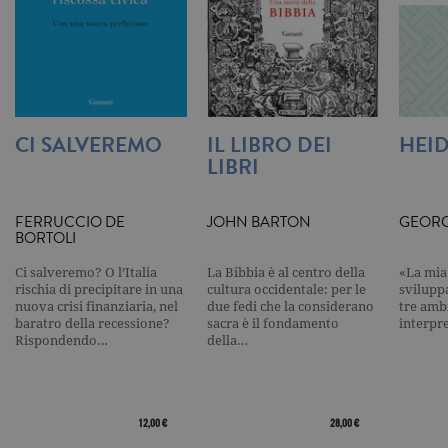
documenta
viene utiliz
per limitare
frequenza d
richieste,
limitando l
raccolta di 
su siti ad al
traffico.
CI SALVEREMO
IL LIBRO DEI
HEI
current_url
.garzanti.it
Sessione
Questo coo
LIBRI
viene utiliz
per verifica
pagina corr
visualizzata
FERRUCCIO DE
JOHN BARTON
GEORG
BORTOLI
_gat_UA-16356920-1
.garzanti.it
1 minuto
Si tratta di
cookie di t
pattern
Ci salveremo? O l’Italia
La Bibbia è al centro della
«La mia 
impostato 
rischia di precipitare in una
cultura occidentale: per le
svilupp
Google
nuova crisi finanziaria, nel
due fedi che la considerano
tre ambi
Analytics, i
l'elemento
baratro della recessione?
sacra è il fondamento
interpr
pattern sul
Rispondendo…
della…
nome contie
numero
identificati
univoco
dell'accoun
del sito We
12,00 €
28,00 €
cui si riferis
una variazi