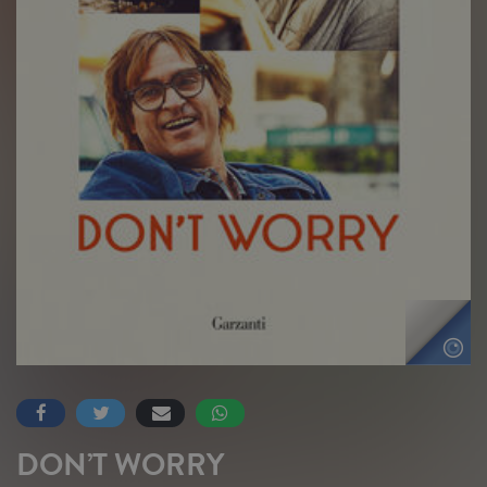
DON’T WORRY