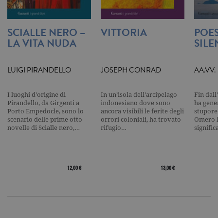
utilizzato p
contare e t
traccia dell
visualizzazi
SCIALLE NERO –
VITTORIA
POES
pagina.
LA VITA NUDA
SILE
_gat
.garzanti.it
1 minuto
Questo nom
cookie è
associato a
Google
LUIGI PIRANDELLO
JOSEPH CONRAD
AA.VV.
Universal
Analytics,
secondo la
I luoghi d’origine di
In un’isola dell’arcipelago
Fin dall
documenta
viene utiliz
Pirandello, da Girgenti a
indonesiano dove sono
ha gene
per limitare
Porto Empedocle, sono lo
ancora visibili le ferite degli
stupore
frequenza d
scenario delle prime otto
orrori coloniali, ha trovato
Omero l
richieste,
novelle di Scialle nero,…
rifugio…
signifi
limitando l
raccolta di 
su siti ad al
traffico.
current_url
.garzanti.it
Sessione
Questo coo
12,00 €
13,00 €
viene utiliz
per verifica
pagina corr
visualizzata
_gat_UA-16356920-1
.garzanti.it
1 minuto
Si tratta di
cookie di t