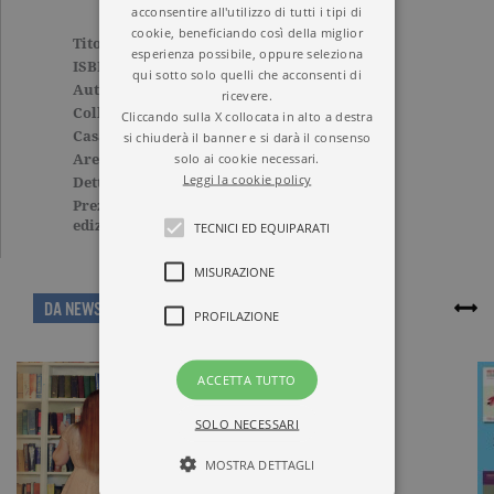
acconsentire all'utilizzo di tutti i tipi di
cookie, beneficiando così della miglior
Titolo
Il ritratto di Dorian Gray
esperienza possibile, oppure seleziona
ISBN
9788811810032
qui sotto solo quelli che acconsenti di
Autore
Oscar Wilde
ricevere.
Collana
I GRANDI LIBRI
Cliccando sulla X collocata in alto a destra
Casa Editrice
GARZANTI
si chiuderà il banner e si darà il consenso
solo ai cookie necessari.
Aree tematiche
Grandi classici
Leggi la cookie policy
Dettagli
336 pagine, Brossura
Prezzo di questa
8,00€
edizione cartacea
TECNICI ED EQUIPARATI
MISURAZIONE
ARTICOLI CORRELATI
DA NEWS
PROFILAZIONE
ACCETTA TUTTO
SOLO NECESSARI
MOSTRA DETTAGLI