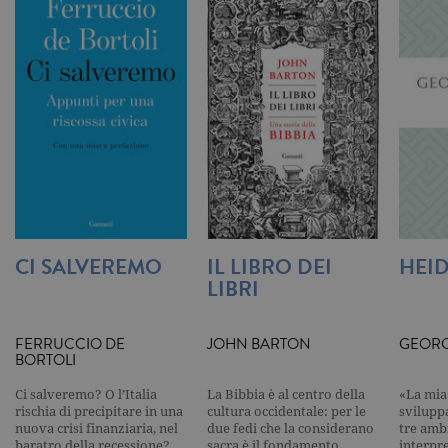
impostato 
Google
Analytics.
Memorizza 
aggiorna u
valore uni
per ogni pa
visitata e v
utilizzato p
contare e t
traccia dell
visualizzazi
pagina.
_gat
.garzanti.it
1 minuto
Questo nom
cookie è
associato a
Google
Universal
CI SALVEREMO
IL LIBRO DEI
HEI
Analytics,
LIBRI
secondo la
documenta
viene utiliz
per limitare
frequenza d
FERRUCCIO DE
JOHN BARTON
GEORG
richieste,
BORTOLI
limitando l
raccolta di 
su siti ad al
Ci salveremo? O l’Italia
La Bibbia è al centro della
«La mia 
traffico.
rischia di precipitare in una
cultura occidentale: per le
svilupp
nuova crisi finanziaria, nel
due fedi che la considerano
tre ambi
current_url
.garzanti.it
Sessione
Questo coo
baratro della recessione?
sacra è il fondamento
interpr