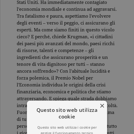
Stati Uniti. Ha immediatamente contagiato
l'economia mondiale e continua ad aggravarsi.
Tra fatalismo e paura, aspettiamo l'evolvere
degli eventi – verso il peggio, ci assicurano gli
esperti. Ma come siamo finiti in questo vicolo
cieco? E perché, chiede Krugman, «i cittadini
dei paesi più avanzati del mondo, paesi ricchi
di risorse, talenti e competenze – gli
ingredienti che assicurano prosperità e un
tenore di vita dignitoso per tutti – stanno
ancora soffrendo»? Con l'abituale lucidità e
forza polemica, il Premio Nobel per
l'Economia individua le origini della crisi
finanziaria, economica e politica che stiamo
attraversando. E spiega quale strada dobbiamo
×
intraprendere per superare le attuali difficoltà.
Questo sito web utilizza
Fuori da questa crisi, adesso! si rivolge prima
cookie
di tutto a chi sta soffrendo di più: a chi ha
perso il lavoro e a chi non lo trova, soprattutto
Questo sito web utilizza i cookie per
gestire il funzionamento tecnico
i giovani – che rischiano di pagare più di tutti,