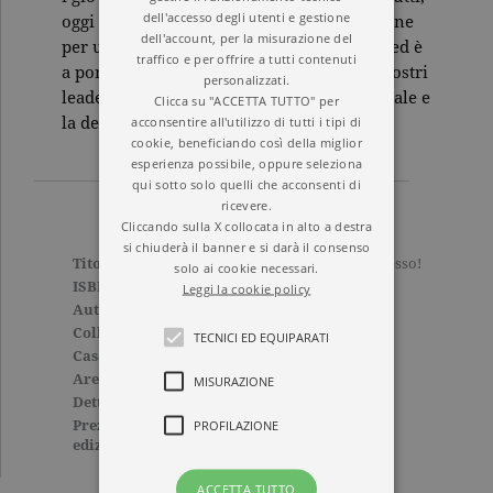
dell'accesso degli utenti e gestione
oggi e nel futuro. Per Krugman, la soluzione
dell'account, per la misurazione del
per uscire dalla Grande Recessione esiste ed è
traffico e per offrire a tutti contenuti
a portata di mano: ma è necessario che i nostri
personalizzati.
leader politici trovino la lucidità intellettuale e
Clicca su "ACCETTA TUTTO" per
acconsentire all'utilizzo di tutti i tipi di
la determinazione necessarie.
cookie, beneficiando così della miglior
esperienza possibile, oppure seleziona
qui sotto solo quelli che acconsenti di
ricevere.
Cliccando sulla X collocata in alto a destra
si chiuderà il banner e si darà il consenso
Titolo
Fuori da questa crisi, adesso!
solo ai cookie necessari.
ISBN
9788811686705
Leggi la cookie policy
Autore
Paul Krugman
Collana
SAGGI CORSARI
TECNICI ED EQUIPARATI
Casa Editrice
GARZANTI
Aree tematiche
Saggi
,
Premi Nobel
MISURAZIONE
Dettagli
288 pagine, Brossura
PROFILAZIONE
Prezzo di questa
14,90€
edizione cartacea
ACCETTA TUTTO