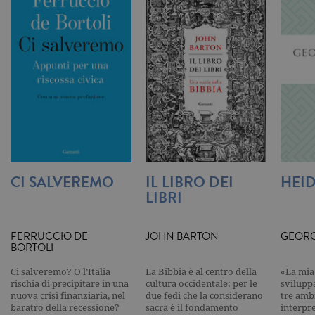
Google
Analytics.
Memorizza 
aggiorna u
valore uni
per ogni pa
visitata e v
utilizzato p
contare e t
traccia dell
visualizzazi
pagina.
_gat
.garzanti.it
1 minuto
Questo nom
cookie è
associato a
Google
Universal
CI SALVEREMO
IL LIBRO DEI
HEI
Analytics,
LIBRI
secondo la
documenta
viene utiliz
per limitare
FERRUCCIO DE
JOHN BARTON
GEORG
frequenza d
richieste,
BORTOLI
limitando l
raccolta di 
Ci salveremo? O l’Italia
La Bibbia è al centro della
«La mia 
su siti ad al
traffico.
rischia di precipitare in una
cultura occidentale: per le
svilupp
nuova crisi finanziaria, nel
due fedi che la considerano
tre ambi
current_url
.garzanti.it
Sessione
Questo coo
baratro della recessione?
sacra è il fondamento
interpr
viene utiliz