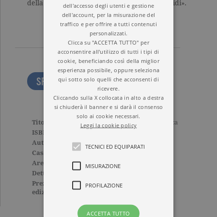
della lingua ci rende più facili i pensieri stupidi».
dell'accesso degli utenti e gestione
dell'account, per la misurazione del
traffico e per offrire a tutti contenuti
personalizzati.
Clicca su "ACCETTA TUTTO" per
acconsentire all'utilizzo di tutti i tipi di
cookie, beneficiando così della miglior
esperienza possibile, oppure seleziona
qui sotto solo quelli che acconsenti di
SFOGLIA LE PRIME PAGINE
ricevere.
Cliccando sulla X collocata in alto a destra
si chiuderà il banner e si darà il consenso
solo ai cookie necessari.
Titolo
La neolingua della politica
Leggi la cookie policy
ISBN
9788811817062
Autore
George Orwell
TECNICI ED EQUIPARATI
Casa Editrice
GARZANTI
Aree tematiche
Grandi classici
MISURAZIONE
Dettagli
112 pagine, Brossura
Prezzo di questa
5,90€
PROFILAZIONE
edizione cartacea
ACCETTA TUTTO