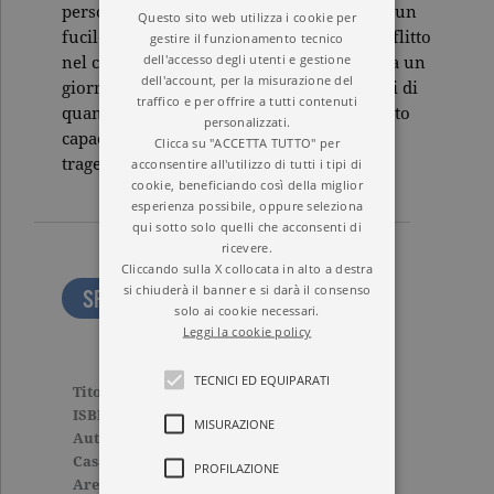
perso la famiglia, ha scelto di imbracciare un
Questo sito web utilizza i cookie per
fucile.
Kiev
è il diario personale di un conflitto
gestire il funzionamento tecnico
dell'accesso degli utenti e gestione
nel cuore dell’Europa, scritto sul campo da un
dell'account, per la misurazione del
giornalista chiaro nello spiegare le ragioni di
traffico e per offrire a tutti contenuti
quanti la guerra la decidono, ma soprattutto
personalizzati.
capace di dare voce a coloro che questa
Clicca su "ACCETTA TUTTO" per
tragedia sono costretti a subirla.
acconsentire all'utilizzo di tutti i tipi di
cookie, beneficiando così della miglior
esperienza possibile, oppure seleziona
qui sotto solo quelli che acconsenti di
ricevere.
Cliccando sulla X collocata in alto a destra
si chiuderà il banner e si darà il consenso
SFOGLIA LE PRIME PAGINE
solo ai cookie necessari.
Leggi la cookie policy
TECNICI ED EQUIPARATI
Titolo
Kiev
ISBN
9788811006695
MISURAZIONE
Autore
Nello Scavo
Casa Editrice
GARZANTI
PROFILAZIONE
Aree tematiche
Saggi