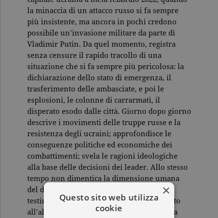
la minaccia di un attacco russo si fa sempre
più insistente, ma ancora in pochi credono
possibile un’invasione militare da parte di
Vladimir Putin. Da quel momento, registra
senza censure il rapido tracollo di una
situazione che si fa sempre più pericolosa: la
dichiarazione dello stato di emergenza, il
trasferimento delle ambasciate, e poi le
esplosioni, le colonne di carrarmati, il
disperato esodo dalle città. Giorno dopo giorno
descrive i movimenti delle truppe russe e la
resistenza degli ucraini; approfondisce le
conseguenze politiche ed economiche dei
combattimenti; svela le ragioni ideologiche
alla base delle decisioni dei leader. Allo stesso
tempo non dimentica la dimensione umana
×
del dramma in corso, raccogliendo le
Questo sito web utilizza
testimonianze dirette di chi da un momento
cookie
all’altro ha dovuto abbandonare la casa, ha