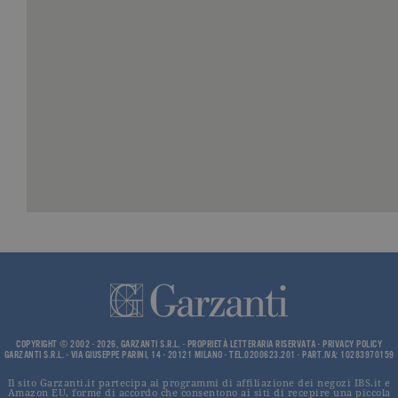
volume di
traffico.
_ga
.garzanti.it
2 anni
Questo nom
cookie è
associato a
Google
Universal
Analytics, c
un
aggiornam
significativ
servizio di
analisi più
comuneme
utilizzato d
Google. Qu
cookie vien
utilizzato p
distinguere
utenti unici
assegnand
numero
generato in
modo casua
come
identificato
del cliente. 
COPYRIGHT © 2002 - 2026, GARZANTI S.R.L. - PROPRIETÀ LETTERARIA RISERVATA -
PRIVACY POLICY
incluso in 
GARZANTI S.R.L. - VIA GIUSEPPE PARINI, 14 - 20121 MILANO - TEL.0200623.201 - PART.IVA: 10283970159
richiesta di
pagina in u
Il sito Garzanti.it partecipa ai programmi di affiliazione dei negozi IBS.it e
e utilizzato
Amazon EU, forme di accordo che consentono ai siti di recepire una piccola