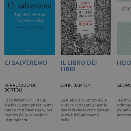
Universal
Analytics,
secondo la
documenta
viene utiliz
per limitare
frequenza d
richieste,
limitando l
raccolta di 
su siti ad al
traffico.
current_url
.garzanti.it
Sessione
Questo coo
viene utiliz
CI SALVEREMO
IL LIBRO DEI
HEI
per verifica
LIBRI
pagina corr
visualizzata
_gat_UA-16356920-1
.garzanti.it
1 minuto
Si tratta di
cookie di t
FERRUCCIO DE
JOHN BARTON
GEORG
pattern
BORTOLI
impostato 
Google
Analytics, i
Ci salveremo? O l’Italia
La Bibbia è al centro della
«La mia 
l'elemento
rischia di precipitare in una
cultura occidentale: per le
svilupp
pattern sul
nuova crisi finanziaria, nel
due fedi che la considerano
tre ambi
nome contie
baratro della recessione?
sacra è il fondamento
interpr
numero
Rispondendo…
della…
identificati
univoco
dell'accoun