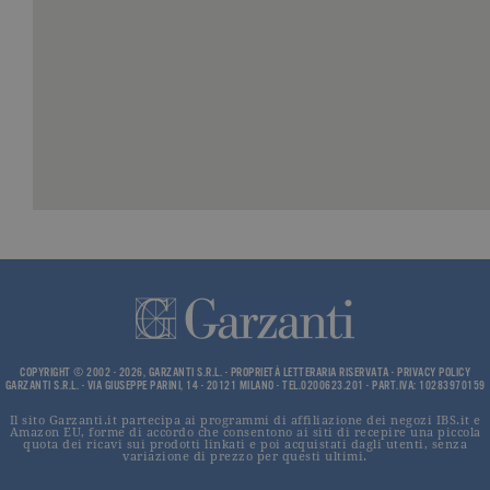
_ga
.garzanti.it
2 anni
Questo nom
cookie è
associato a
Google
Universal
Analytics, c
un
aggiornam
significativ
servizio di
analisi più
comuneme
utilizzato d
Google. Qu
cookie vien
utilizzato p
distinguere
utenti unici
assegnand
numero
generato in
modo casua
come
COPYRIGHT © 2002 - 2026, GARZANTI S.R.L. - PROPRIETÀ LETTERARIA RISERVATA -
PRIVACY POLICY
identificato
GARZANTI S.R.L. - VIA GIUSEPPE PARINI, 14 - 20121 MILANO - TEL.0200623.201 - PART.IVA: 10283970159
del cliente. 
incluso in 
richiesta di
Il sito Garzanti.it partecipa ai programmi di affiliazione dei negozi IBS.it e
Amazon EU, forme di accordo che consentono ai siti di recepire una piccola
pagina in u
quota dei ricavi sui prodotti linkati e poi acquistati dagli utenti, senza
e utilizzato
variazione di prezzo per questi ultimi.
calcolare i d
visitatori,