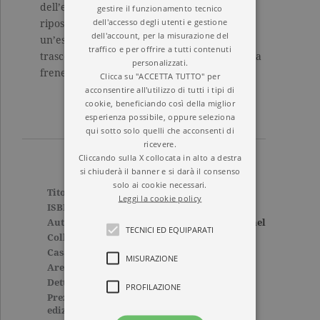
dell’esistenza, un invito a coltivare l’arte del
gestire il funzionamento tecnico
dell'accesso degli utenti e gestione
riposo come armonia tra il corpo e la mente,
dell'account, per la misurazione del
un’esortazione ad ascoltare il richiamo del
traffico e per offrire a tutti contenuti
trascendente per dissetare vite inaridite dalla
personalizzati.
frenesia, dal vaniloquio, dai falsi bisogni.
Clicca su "ACCETTA TUTTO" per
acconsentire all'utilizzo di tutti i tipi di
cookie, beneficiando così della miglior
esperienza possibile, oppure seleziona
qui sotto solo quelli che acconsenti di
ricevere.
Cliccando sulla X collocata in alto a destra
si chiuderà il banner e si darà il consenso
solo ai cookie necessari.
Titolo
Il sabato
Leggi la cookie policy
ISBN
9788811811817
Autore
Abraham Joshua Heschel
TECNICI ED EQUIPARATI
Collana
I GRANDI LIBRI
Casa Editrice
GARZANTI
MISURAZIONE
Aree tematiche
Grandi classici
Dettagli
160 pagine, Brossura
PROFILAZIONE
Prezzo di questa
13,00€
edizione cartacea