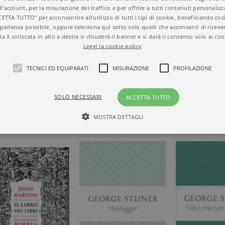
Dettagli
288 pagine, Brossura
ll'account, per la misurazione del traffico e per offrire a tutti contenuti personalizza
Prezzo di questa
16,00€
CETTA TUTTO" per acconsentire all'utilizzo di tutti i tipi di cookie, beneficiando così
edizione cartacea
perienza possibile, oppure seleziona qui sotto solo quelli che acconsenti di riceve
la X collocata in alto a destra si chiuderà il banner e si darà il consenso solo ai coo
Leggi la cookie policy
ISTA DI UN
TECNICI ED EQUIPARATI
MISURAZIONE
PROFILAZIONE
SOLO NECESSARI
ACCETTA TUTTO
MOSTRA DETTAGLI
Tecnici ed equiparati
Misurazione
Profilazione
mente necessari, consentono la funzionalità del sito Web principale come l'accesso degli
 può essere utilizzato correttamente senza i cookie strettamente necessari. Col rispetto 
sono equiparati ai tecnici e dunque non necessitano del consenso.
minio
Scadenza
Descrizione
rzanti.it
1 giorno
Questo cookie è impostato da Google Analytics. Memorizza e a