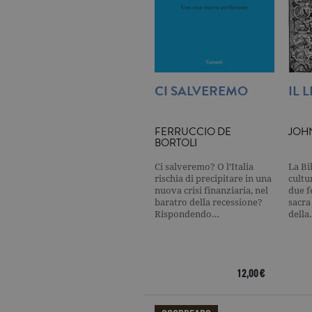
_gat
.ga
current_url
.ga
CI SALVEREMO
IL 
_gat_UA-16356920-1
.ga
FERRUCCIO DE
JOH
BORTOLI
_ga
.ga
Ci salveremo? O l’Italia
La Bi
rischia di precipitare in una
cultu
nuova crisi finanziaria, nel
due f
baratro della recessione?
sacra
CookieScriptConsent
.ga
Rispondendo…
dell
12,00 €
Nome
Dominio
Nome
Dominio
datr
.facebook.com