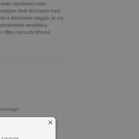
grandi capolavori come
ocalypse Now di Francis Ford
te e divertente viaggio, in cui
speculazione metafisica,
i film con occhi diversi.
l montaggio
×
LLER
i e gestione