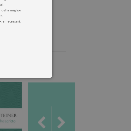
ti.
 della miglior
re.
kie necessari.
 utenti e la gestione
delle condizioni previste dal
ggiorna un valore univoco