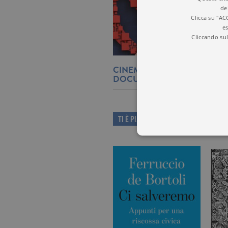
de
Clicca su "AC
es
Cliccando sul
CINEMA, MALALA PROTAGON
DOCUMENTARIO
TI È PIACIUTO QUESTO LIBRO?
I cookie tecnici sono stretta
dell'account. Il sito Web non
Garante, i cookie analitici 
Nome
Do
_gid
.ga