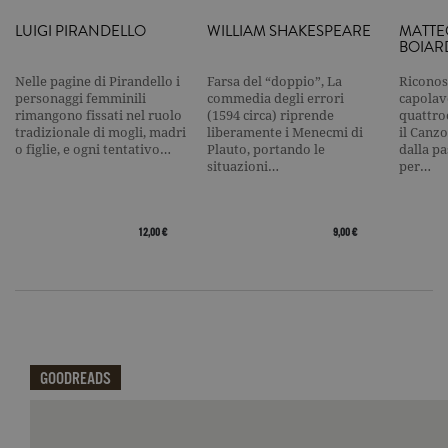
pagina.
LUIGI PIRANDELLO
WILLIAM SHAKESPEARE
MATTE
_gat
.garzanti.it
1 minuto
Questo nom
BOIAR
cookie è
associato a
Nelle pagine di Pirandello i
Farsa del “doppio”, La
Riconos
Google
Universal
personaggi femminili
commedia degli errori
capolavo
Analytics,
rimangono fissati nel ruolo
(1594 circa) riprende
quattro
secondo la
tradizionale di mogli, madri
liberamente i Menecmi di
il Canzo
documenta
o figlie, e ogni tentativo…
Plauto, portando le
dalla p
viene utiliz
situazioni…
per…
per limitare
frequenza d
richieste,
limitando l
raccolta di 
12,00 €
9,00 €
su siti ad al
traffico.
current_url
.garzanti.it
Sessione
Questo coo
viene utiliz
per verifica
pagina corr
visualizzata
_gat_UA-16356920-1
.garzanti.it
1 minuto
Si tratta di
GOODREADS
cookie di t
pattern
impostato 
Google
Qui potrai visualizzare le recensioni di GoodReads.
Analytics, i