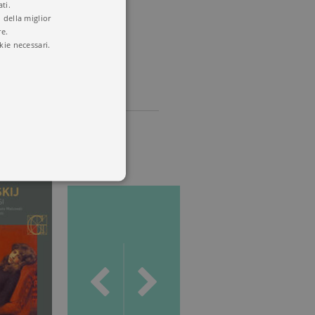
ti.
 della miglior
re.
kie necessari.
 utenti e la gestione
delle condizioni previste dal
ggiorna un valore univoco
accia delle visualizzazioni