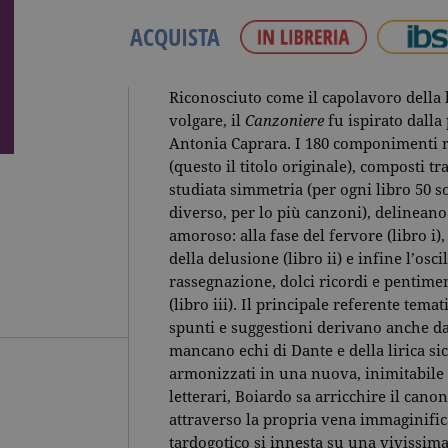
ACQUISTA
Riconosciuto come il capolavoro della l
volgare, il
Canzoniere
fu ispirato dalla
Antonia Caprara. I 180 componimenti r
(questo il titolo originale), composti tra
studiata simmetria (per ogni libro 50 s
diverso, per lo più canzoni), delinea
amoroso: alla fase del fervore (libro i)
della delusione (libro ii) e infine l’osc
rassegnazione, dolci ricordi e pentimen
(libro iii). Il principale referente temat
spunti e suggestioni derivano anche da 
mancano echi di Dante e della lirica sic
armonizzati in una nuova, inimitabile s
letterari, Boiardo sa arricchire il cano
attraverso la propria vena immaginifi
tardogotico si innesta su una vivissima 