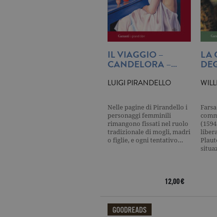
_gat
.ga
current_url
.ga
IL VIAGGIO –
LA
_gat_UA-16356920-1
.ga
CANDELORA –…
DEG
LUIGI PIRANDELLO
WIL
_ga
.ga
Nelle pagine di Pirandello i
Farsa
personaggi femminili
comme
rimangono fissati nel ruolo
(1594
tradizionale di mogli, madri
liber
o figlie, e ogni tentativo…
Plaut
CookieScriptConsent
.ga
situa
12,00 €
Nome
Dominio
Nome
Dominio
datr
.facebook.com
GOODREADS
_fbp
.garzanti.it