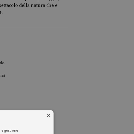
pettacolo della natura che è
e.
rdo
ici
×
i e gestione