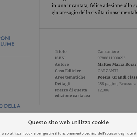
in una incantata, felice adesione allo s
già presagio della civiltà rinascimental
RONI
OLUME
Titolo
Canzoniere
ISBN
9788811000693
Autore
Matteo Maria Boia
Casa Editrice
GARZANTI
Aree tematiche
Poesia
,
Grandi class
Dettagli
288 pagine, Brossura
Prezzo di questa
12,00€
edizione cartacea
E) DELLA
Questo sito web utilizza cookie
 web utilizza i cookie per gestire il funzionamento tecnico dell'accesso degli utent