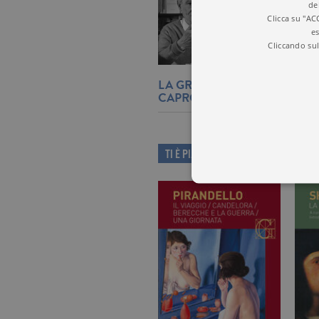
de
Clicca su "AC
es
Cliccando sul
LA GRANDEZZA DELLA POES
CAPRONI, PROTAGONISTA S
TI È PIACIUTO QUESTO LIBRO?
I cookie tecnici sono stretta
dell'account. Il sito Web non
Garante, i cookie analitici 
Nome
Do
_gid
.ga