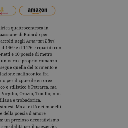
irica quattrocentesca in
 passione di Boiardo per
accolti negli
Amorum Libri
 il 1469 e il 1476 e ripartiti con
onetti e 10 poesie di metro
no un vero e proprio romanzo
, segue quella del tormento e
illazione malinconica fra
to per il «puerile errore»
ico e stilistico è Petrarca, ma
Virgilio, Orazio, Tibullo; non
iliana e trobadorica,
intesi. Ma al di là dei modelli
ne della poesia d’amore
ca: un prezioso decorativismo
sensibilità per il paesaggio,