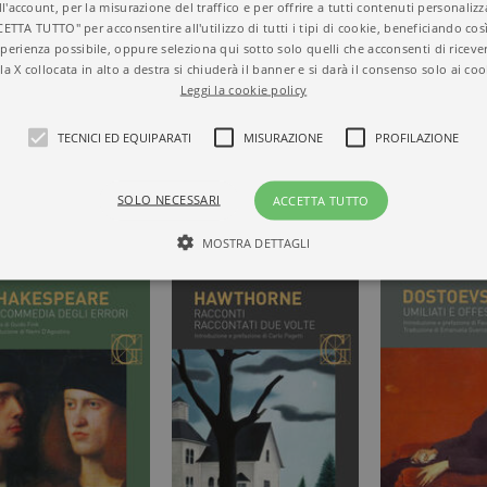
ll'account, per la misurazione del traffico e per offrire a tutti contenuti personalizza
CETTA TUTTO" per acconsentire all'utilizzo di tutti i tipi di cookie, beneficiando così
perienza possibile, oppure seleziona qui sotto solo quelli che acconsenti di riceve
la X collocata in alto a destra si chiuderà il banner e si darà il consenso solo ai coo
Leggi la cookie policy
IA DI
TECNICI ED EQUIPARATI
MISURAZIONE
PROFILAZIONE
UI SOCIAL
SOLO NECESSARI
ACCETTA TUTTO
MOSTRA DETTAGLI
Tecnici ed equiparati
Misurazione
Profilazione
mente necessari, consentono la funzionalità del sito Web principale come l'accesso degli
 può essere utilizzato correttamente senza i cookie strettamente necessari. Col rispetto 
sono equiparati ai tecnici e dunque non necessitano del consenso.
minio
Scadenza
Descrizione
rzanti.it
1 giorno
Questo cookie è impostato da Google Analytics. Memorizza e a
per ogni pagina visitata e viene utilizzato per contare e tenere tr