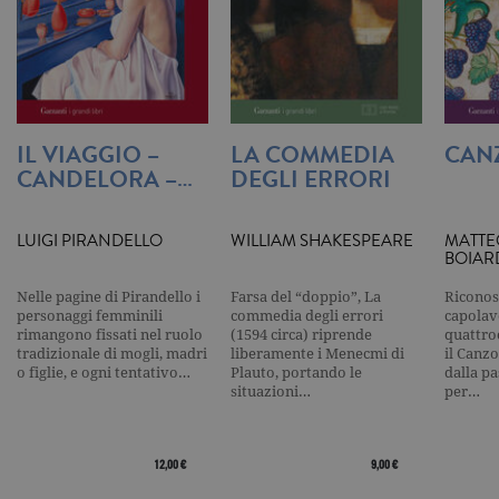
valore uni
per ogni pa
visitata e v
utilizzato p
contare e t
traccia dell
visualizzazi
pagina.
IL VIAGGIO –
LA COMMEDIA
CAN
_gat
.garzanti.it
1 minuto
Questo nom
cookie è
CANDELORA –…
DEGLI ERRORI
associato a
Google
Universal
Analytics,
LUIGI PIRANDELLO
WILLIAM SHAKESPEARE
MATTE
secondo la
BOIAR
documenta
viene utiliz
per limitare
Nelle pagine di Pirandello i
Farsa del “doppio”, La
Riconos
frequenza d
personaggi femminili
commedia degli errori
capolavo
richieste,
rimangono fissati nel ruolo
(1594 circa) riprende
quattro
limitando l
raccolta di 
tradizionale di mogli, madri
liberamente i Menecmi di
il Canzo
su siti ad al
o figlie, e ogni tentativo…
Plauto, portando le
dalla p
traffico.
situazioni…
per…
current_url
.garzanti.it
Sessione
Questo coo
viene utiliz
per verifica
pagina corr
12,00 €
9,00 €
visualizzata