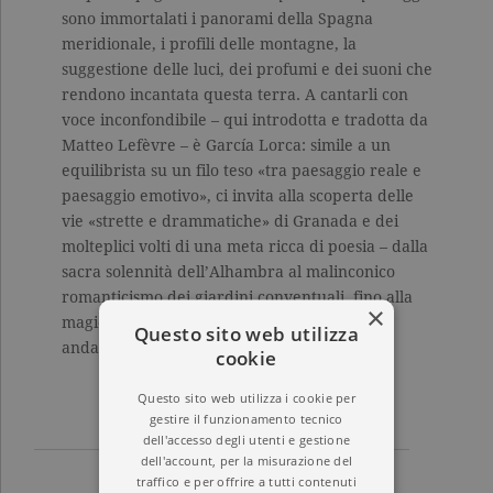
sono immortalati i panorami della Spagna
meridionale, i profili delle montagne, la
suggestione delle luci, dei profumi e dei suoni che
rendono incantata questa terra. A cantarli con
voce inconfondibile – qui introdotta e tradotta da
Matteo Lefèvre – è García Lorca: simile a un
equilibrista su un filo teso «tra paesaggio reale e
paesaggio emotivo», ci invita alla scoperta delle
vie «strette e drammatiche» di Granada e dei
molteplici volti di una meta ricca di poesia – dalla
sacra solennità dell’Alhambra al malinconico
romanticismo dei giardini conventuali, fino alla
×
magica e «languida dolcezza» dei crepuscoli
Questo sito web utilizza
andalusi.
cookie
Questo sito web utilizza i cookie per
gestire il funzionamento tecnico
dell'accesso degli utenti e gestione
dell'account, per la misurazione del
traffico e per offrire a tutti contenuti