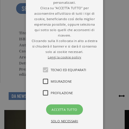
personalizzati.
SFOGLIA LE PRIME PAGINE
Clicca su "ACCETTA TUTTO" per
acconsentire all'utilizzo di tutti i tipi di
cookie, beneficiando così della miglior
esperienza possibile, oppure seleziona
qui sotto solo quelli che acconsenti di
Titolo
Il sole dell’Andalusia
ricevere.
ISBN
9788811819004
Cliccando sulla X collocata in alto a destra
Autore
Federico García Lorca
si chiuderà il banner e si darà il consenso
Casa Editrice
GARZANTI
solo ai cookie necessari.
Leggi la cookie policy
Aree tematiche
Grandi classici
Dettagli
96 pagine, Brossura
Prezzo di questa
5,90€
TECNICI ED EQUIPARATI
edizione cartacea
MISURAZIONE
PROFILAZIONE
ARTICOLI CORRELATI
DA NEWS
ACCETTA TUTTO
SOLO NECESSARI