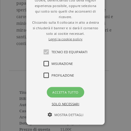
papalina, nei cui santuari imperversano
esperienza possibile, oppure seleziona
spericolati dibattiti teologici. Uno stravagante
qui sotto solo quelli che acconsenti di
ricevere.
carosello di falsi Messia e veri eretici, ciarlatani e
Cliccando sulla X collocata in alto a destra
ministri di Dio percorre queste pagine dove i
si chiuderà il banner e si darà il consenso
miracoli si rivelano sacrilegi, mentre peccatori e
solo ai cookie necessari.
santi, criminali e martiri si scambiano
Leggi la cookie policy
continuamente i ruoli.
TECNICI ED EQUIPARATI
MISURAZIONE
PROFILAZIONE
ACCETTA TUTTO
Titolo
L’Eresiarca & C.
ISBN
9788811817703
SOLO NECESSARI
Autore
Guillaume Apollinaire
Casa Editrice
GARZANTI
MOSTRA DETTAGLI
Aree tematiche
Grandi classici
Dettagli
176 pagine, Brossura
Prezzo di questa
11,00€