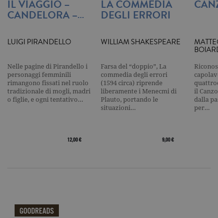
IL VIAGGIO –
LA COMMEDIA
CAN
traccia dell
CANDELORA –…
DEGLI ERRORI
visualizzazi
pagina.
_gat
.garzanti.it
1 minuto
Questo nom
cookie è
LUIGI PIRANDELLO
WILLIAM SHAKESPEARE
MATTE
associato a
BOIAR
Google
Universal
Nelle pagine di Pirandello i
Farsa del “doppio”, La
Riconos
Analytics,
secondo la
personaggi femminili
commedia degli errori
capolavo
documenta
rimangono fissati nel ruolo
(1594 circa) riprende
quattro
viene utiliz
tradizionale di mogli, madri
liberamente i Menecmi di
il Canzo
per limitare
o figlie, e ogni tentativo…
Plauto, portando le
dalla p
frequenza d
situazioni…
per…
richieste,
limitando l
raccolta di 
su siti ad al
traffico.
12,00 €
9,00 €
current_url
.garzanti.it
Sessione
Questo coo
viene utiliz
per verifica
pagina corr
visualizzata
_gat_UA-16356920-1
.garzanti.it
1 minuto
Si tratta di
cookie di t
pattern
GOODREADS
impostato 