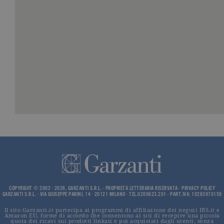
traffico.
_ga
.garzanti.it
2 anni
Questo nom
cookie è
associato a
Google
Universal
Analytics, c
un
aggiornam
significativ
servizio di
analisi più
comuneme
utilizzato d
Google. Qu
cookie vien
utilizzato p
distinguere
utenti unici
assegnand
numero
generato in
modo casua
come
identificato
del cliente. 
COPYRIGHT © 2002 - 2026, GARZANTI S.R.L. - PROPRIETÀ LETTERARIA RISERVATA -
PRIVACY POLICY
incluso in 
GARZANTI S.R.L. - VIA GIUSEPPE PARINI, 14 - 20121 MILANO - TEL.0200623.201 - PART.IVA: 10283970159
richiesta di
pagina in u
Il sito Garzanti.it partecipa ai programmi di affiliazione dei negozi IBS.it e
e utilizzato
Amazon EU, forme di accordo che consentono ai siti di recepire una piccola
quota dei ricavi sui prodotti linkati e poi acquistati dagli utenti, senza
calcolare i d