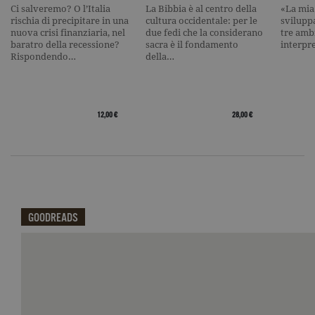
Ci salveremo? O l’Italia
La Bibbia è al centro della
«La mia 
current_url
.garzanti.it
Sessione
Questo coo
rischia di precipitare in una
cultura occidentale: per le
svilupp
viene utiliz
nuova crisi finanziaria, nel
due fedi che la considerano
tre ambi
per verifica
baratro della recessione?
sacra è il fondamento
interpr
pagina corr
visualizzata
Rispondendo…
della…
_gat_UA-16356920-1
.garzanti.it
1 minuto
Si tratta di
cookie di t
pattern
impostato 
Google
12,00 €
28,00 €
Analytics, i
l'elemento
pattern sul
nome contie
numero
identificati
univoco
dell'accoun
del sito We
cui si riferis
GOODREADS
una variazi
del cookie 
che viene
Qui potrai visualizzare le recensioni di GoodReads.
utilizzato p
limitare la
quantità di 
registrati d
Google su si
Web ad alt
volume di