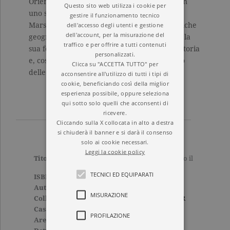
Oriente all’Africa, dall’Europa alla Corea. Con
Questo sito web utilizza i cookie per
uno stile chiaro e una prosa appassionante,
gestire il funzionamento tecnico
dell'accesso degli utenti e gestione
Marshall racconta in che modo le caratteristiche
dell'account, per la misurazione del
geografiche di un paese hanno condizionato la
traffico e per offrire a tutti contenuti
sua forza e la sua debolezza nel corso della storia
personalizzati.
e, così facendo, prova a immaginare il futuro
Clicca su "ACCETTA TUTTO" per
delle zone più calde del pianeta.
acconsentire all'utilizzo di tutti i tipi di
cookie, beneficiando così della miglior
esperienza possibile, oppure seleziona
qui sotto solo quelli che acconsenti di
ricevere.
Cliccando sulla X collocata in alto a destra
si chiuderà il banner e si darà il consenso
solo ai cookie necessari.
Leggi la cookie policy
Titolo
Le 10 mappe che spiegano il
mondo.Vecchia edizione
TECNICI ED EQUIPARATI
ISBN
9788811603771
Autore
Tim Marshall
MISURAZIONE
Collana
ELEFANTI BEST SELLER
Casa Editrice
GARZANTI
PROFILAZIONE
Aree tematiche
Saggi
,
Tascabili