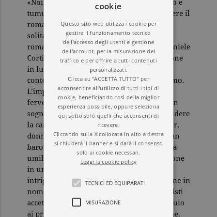
«Noi ci affolliamo in cento, schiamazzando e
cookie
tumultuando in nome della verità, a scrivere il
Questo sito web utilizza i cookie per
romanzo del corpo umano; Fogazzaro
gestire il funzionamento tecnico
solitariamente, silenziosamente scrive il
dell'accesso degli utenti e gestione
romanzo dell’anima». Così recensiva il Daniele
dell'account, per la misurazione del
Cortis (1885) Edoardo Scarfoglio, mettendone
traffico e per offrire a tutti contenuti
in luce il carattere controcorrente in un
personalizzati.
Clicca su "ACCETTA TUTTO" per
contesto culturale dominato dal naturalismo.
acconsentire all'utilizzo di tutti i tipi di
L’impossibile liaison tra Daniele Cortis,
cookie, beneficiando così della miglior
fervente cristiano e idealista animato da un
esperienza possibile, oppure seleziona
sogno di riforma che lo spinge a intraprendere
qui sotto solo quelli che acconsenti di
la carriera politica, e la cugina Elena Carrer,
ricevere.
Cliccando sulla X collocata in alto a destra
donna di alta coscienza morale sposata a un
si chiuderà il banner e si darà il consenso
barone siciliano che non la comprende e la
solo ai cookie necessari.
umilia, è la storia di due creature d’eccezione
Leggi la cookie policy
in un mondo di meschini e mediocri, di
intriganti e dissoluti. Tentati dalla ribellione in
TECNICI ED EQUIPARATI
nome del diritto di amarsi, i due protagonisti
MISURAZIONE
accettano alla fine la separazione in ossequio
ai principi che hanno nutrito il loro legame.