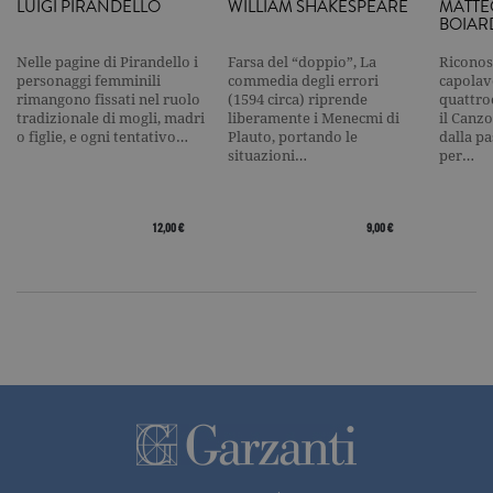
LUIGI PIRANDELLO
WILLIAM SHAKESPEARE
MATTE
raccolta di 
su siti ad al
BOIAR
traffico.
Nelle pagine di Pirandello i
Farsa del “doppio”, La
Riconos
current_url
.garzanti.it
Sessione
Questo coo
personaggi femminili
commedia degli errori
capolavo
viene utiliz
per verifica
rimangono fissati nel ruolo
(1594 circa) riprende
quattro
pagina corr
tradizionale di mogli, madri
liberamente i Menecmi di
il Canzo
visualizzata
o figlie, e ogni tentativo…
Plauto, portando le
dalla p
situazioni…
per…
_gat_UA-16356920-1
.garzanti.it
1 minuto
Si tratta di
cookie di t
pattern
impostato 
Google
12,00 €
9,00 €
Analytics, i
l'elemento
pattern sul
nome contie
numero
identificati
univoco
dell'accoun
del sito We
cui si riferis
una variazi
del cookie 
che viene
utilizzato p
limitare la
quantità di 
registrati d