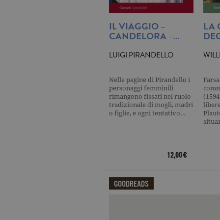
_gat
.ga
IL VIAGGIO –
LA
current_url
.ga
CANDELORA –…
DEG
_gat_UA-16356920-1
.ga
LUIGI PIRANDELLO
WIL
Nelle pagine di Pirandello i
Farsa
_ga
.ga
personaggi femminili
comme
rimangono fissati nel ruolo
(1594
tradizionale di mogli, madri
liber
o figlie, e ogni tentativo…
Plaut
situa
CookieScriptConsent
.ga
12,00 €
Nome
Dominio
GOODREADS
Nome
Dominio
datr
.facebook.com
_fbp
.garzanti.it
Qui potrai visualizzare le recensi
locale
.facebook.com