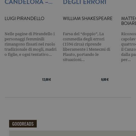
CANDELORA –…
DEGLI ERRORI
limitando l
raccolta di 
su siti ad al
traffico.
LUIGI PIRANDELLO
WILLIAM SHAKESPEARE
MATTE
current_url
.garzanti.it
Sessione
Questo coo
BOIAR
viene utiliz
per verifica
Nelle pagine di Pirandello i
Farsa del “doppio”, La
Riconos
pagina corr
visualizzata
personaggi femminili
commedia degli errori
capolavo
rimangono fissati nel ruolo
(1594 circa) riprende
quattro
_gat_UA-16356920-1
.garzanti.it
1 minuto
Si tratta di
tradizionale di mogli, madri
liberamente i Menecmi di
il Canzo
cookie di t
o figlie, e ogni tentativo…
Plauto, portando le
dalla p
pattern
situazioni…
per…
impostato 
Google
Analytics, i
l'elemento
pattern sul
12,00 €
9,00 €
nome contie
numero
identificati
univoco
dell'accoun
del sito We
cui si riferis
una variazi
del cookie 
che viene
GOODREADS
utilizzato p
limitare la
quantità di 