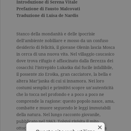
Introduzione di Serena Vitale
Prefazione di Fausto Malcovati
Traduzione di Luisa de Nardis
Stanco della mondanità e delle ipocrisie
dell’ambiente nobiliare e mosso da un confuso
desiderio di felicità, il giovane Olenin lascia Mosca
in cerca di una nuova vita. Nel villaggio caucasico
dove trova rifugio è affascinato dalla fierezza dei
cosacchi: l’intrepido Lukaška dal fucile infallibile,
il possente zio Eroška, gran cacciatore, la bella e
altera Mar’janka di cui si innamora. Nei loro
costumi semplici e primitivi scopre un’autenticità
che lo tocca nel profondo e a poco a poco ne
comprende la ragione: questo popolo nasce, ama,
combatte e muore seguendo le leggi immutabili
della natura. Nel lungo racconto giovanile,
pubblicato nel 1863, Tolstoj rivisita il mito
×
ottocentesco dell’eroe romantico in fuga dalla