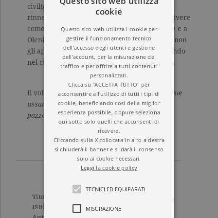
Questo sito web utilizza
civiltà, e ne decreta il definitivo tramonto:
cookie
rinnegare le proprie origini per cercare di vivere
come i cosacchi si rivela un sogno impossibile e a
Questo sito web utilizza i cookie per
gestire il funzionamento tecnico
Olenin, inerte spettatore di un’esistenza che non
dell'accesso degli utenti e gestione
gli appartiene, non resta che ripartire portando
dell'account, per la misurazione del
nel cuore l’amarezza di un’illusione infranta.
traffico e per offrire a tutti contenuti
personalizzati.
Clicca su "ACCETTA TUTTO" per
Il volume comprende i racconti:
I cosacchi
,
Due
acconsentire all'utilizzo di tutti i tipi di
cookie, beneficiando così della miglior
ussari
,
Polikuška
,
Cholstomer
,
Memorie di un
esperienza possibile, oppure seleziona
pazzo
,
Tre morti
.
qui sotto solo quelli che acconsenti di
ricevere.
Cliccando sulla X collocata in alto a destra
si chiuderà il banner e si darà il consenso
solo ai cookie necessari.
Leggi la cookie policy
TECNICI ED EQUIPARATI
Titolo
I Cosacchi e altri racconti
ISBN
9788811609612
MISURAZIONE
Autore
Lev Nikolàevič Tolstoj